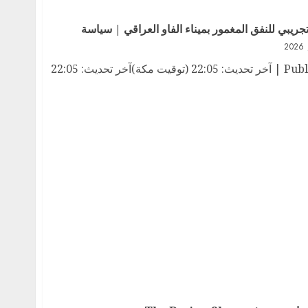
جريبي للنفق المغمور بميناء الفاو العراقي | سياسة
Published On 11/5/202611/5/2026 | آخر تحديث: 22:05 (توقيت مكة)آخر تحديث: 22:05