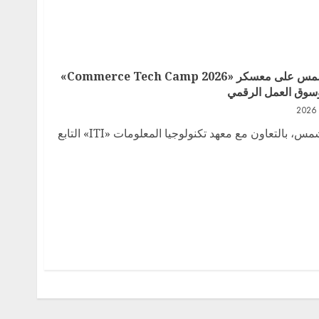
إقبال كبير من طلاب تجارة عين شمس على معسكر «Commerce Tech Camp 2026»
وسوق العمل الرقمي
أطلقت كلية التجارة بجامعة عين شمس، بالتعاون مع معهد تكنولوجيا المعلومات «ITI» التابع