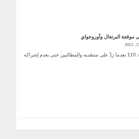
ى موقعة البرتغال وأوروجواي
27 تشرين2/نوفمبر 2022 الزيارات: 110 بعدما رَدَّ على منتقديه والمطالبين حتى بعدم إشراكه