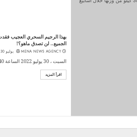
الجميع.. لن تصدق ماهو؟!
MENA NEWS AGENCY
يوليو 30, 2022
السبت ، 30 يوليو 2022 الساعة 02:40 (أحداث نت/ أروى جودت) خطفت ماجي صادق...
اقرأ المزيد