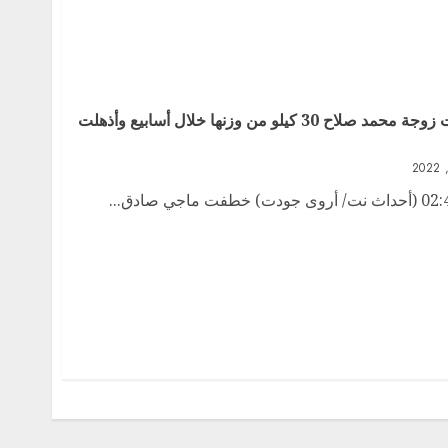
بهذا الرجيم السحري العجيب فقدت زوجة محمد صلاح 30 كيلو من وزنها خلال أسابيع وأذهلت