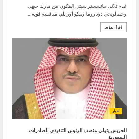
قدم ثلاثي مانشستر سيتي المكون من مارك جيهي
وجينالويجي دوناروما ونيكو أورايلي منافسة قوية...
اقرأ المزيد
أخبار
الحربش يتولى منصب الرئيس التنفيذي للصادرات
السعودية