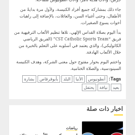
جاء ذلك بمشاركة جميع أفراد الكنيسة، ولأول مرة بدايةً من
الأطفال، وحتى أغنياء السن، والعائلات، بالإضافة إلى راهبات
أخوات يسوع الصغيرات.
بدأ اليوم بصلاة القداس الإلهي، تلاها تنظيم الألعاب الترفيهية من
فريق “CST Catholic Sports Team” (الفريق الرياضي
الكاثوليكي)، والذي يعتمد في أسلوبه على التعلم بالخبرة من
خلال الألعاب الهادفة.
واختتم اليوم بحوار مفتوح حول معنى الشركة، وهدف الكنيسة
السينودسية، والصلاة الختامية.
Tags:
أنطونيوس
الأنبا
البلد
بأبوقرقاص
بشارة
بعيد
نيافة
يحتفل
اخبار ذات صلة
رياضات