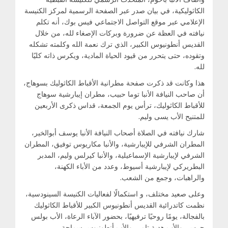
الكاثوليكية، في بيان صدر عبر الصفحة الرسمية لمركز الكنيسة
الإعلامي عبر موقع التواصل الاجتماعي فيس بوك، أنه تكلم
نيافته في العظة عن ضرورة وبركات الإصغاء لله، من خلال
القديس أنطونيوس الكبير، الذي ترك نعمة الله وكلمته تشكله
وتقوده، حتى يتحرر من قيود الحياة المادية، ويكرس ذاته كليًا
لله.
هذا وكانت قد ذكرت صفحة مطرانية الأقباط الكاثوليك بسوهاج،
أن صاحب النيافة الأنبا توما حبيب، مطران إيبارشية سوهاج
للأقباط الكاثوليك، ترأس يوم الجمعة، قداس ذكرى الأربعين
للمتنيح الأب يسى وليم.
شارك نيافته في الصلاة أصحاب النيافة الأنبا يوسف أبوالخير،
المطران الشرفي للإيبارشية، والأنبا مكاريوس توفيق، المطران
الشرفي لإيبارشية الإسماعيلية، والأنبا كيرلس وليم، المدبر
البطريركي لإيبارشية أسيوط، وعدد من الأباء الكهنة،
والراهبات، وجمع من الشعب.
وعلى صعيد مختلف، و استكمالًا لفعاليات الكنيسة السينودسية،
نظمت كاتدرائية القديس أنطونيوس الكبير للأقباط الكاثوليك
بالفجالة، يومًا روحيًا ترفيهيًا، بحضور الآباء الرعاة، الأب بولس
جرس، والأب هدية تامر، والأب أنطونيوس سماحة.