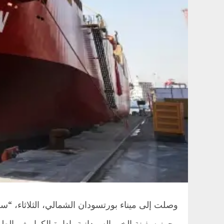
وصلت إلى ميناء بورتسودان الشمالي، الثلاثاء، “
وجهز سفينة الخير السودانية، إدارة الكوارث والطوارئ الترك