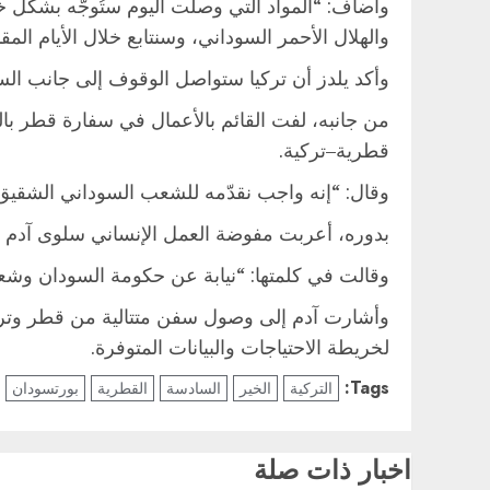
وأضاف: “المواد التي وصلت اليوم ستُوجَّه بشكل 
والهلال الأحمر السوداني، وسنتابع خلال الأيام ا
وأكد يلدز أن تركيا ستواصل الوقوف إلى جانب السو
من جانبه، لفت القائم بالأعمال في سفارة قطر با
قطرية–تركية.
وقال: “إنه واجب نقدّمه للشعب السوداني الشقيق”
بدوره، أعربت مفوضة العمل الإنساني سلوى آدم عن
وقالت في كلمتها: “نيابة عن حكومة السودان وشعبه،
وأشارت آدم إلى وصول سفن متتالية من قطر وتركيا
لخريطة الاحتياجات والبيانات المتوفرة.
Tags:
التركية
الخير
السادسة
القطرية
بورتسودان
اخبار ذات صلة