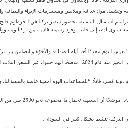
اسم استقبال السفينة، بحضور سفير تركيا في الخرطوم فاتح ي
انية سلوى آدم، إلى جانب وفود رسمية قادمة من تركيا ومسؤول
عيش اليوم مجددًا أحد أيام الصداقة والأخوّة والتضامن بين ترك
وأشار يلدز بأن هذه السفينة هي السادسة من سفن الخير منذ عام 2024، موضح
ولة قطر، قائلًا: “للمساعدات اليوم أهمية خاصة بالنسبة لنا، و
وأكد يلدز أن هذه المساعدات ت
ي التركية تنشط بشكل كبير في السودان.