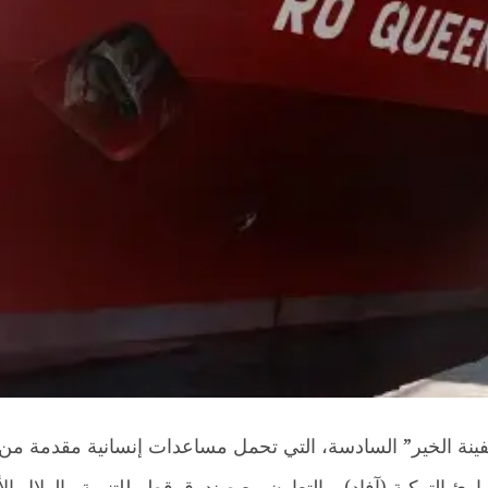
سفينة الخير” السادسة، التي تحمل مساعدات إنسانية مقدمة من 
ية (آفاد) وبالتعاون مع صندوق قطر للتنمية والهلال الأحمر التركي و23 من