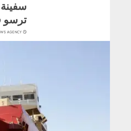
سفينة 
ترسو ف
EWS AGENCY