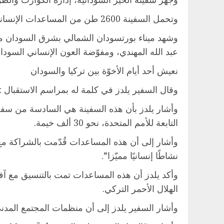
وتحمل السفينة 2600 طن من المساعدات الإنسانية وتشمل مواد غذائية وملابس ومستلزمات الإيواء والنظافة والمواد الطبية.
وشهد ميناء بورتسودان الشمالي بشرق السودان مر
عبد الله المهندي، ومفوّضة العون الإنساني السود
نعيش أحد أيام الأخوّة بين تركيا والسودان
وقال السفير يلدز في كلمة له بمراسم الاستقبال :”ن
التابعة للأمم المتحدة، نحو 30 ألف خيمة.
وأشار إلى أن هذه المساعدات قُدّمت بالشراكة مع د
نشاطًا إنسانيًا مميّزا”.
الهلال الأحمر التركي.
وأشار السفير يلدز إلى أن منظمات المجتمع المدن